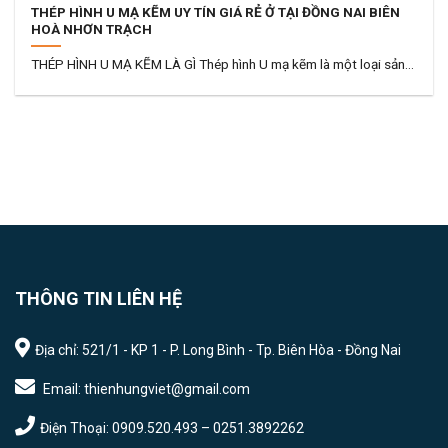
THÉP HÌNH U MẠ KẼM UY TÍN GIÁ RẺ Ở TẠI ĐỒNG NAI BIÊN
HOÀ NHƠN TRẠCH
THÉP HÌNH U MẠ KẼM LÀ GÌ Thép hình U mạ kẽm là một loại sản...
THÔNG TIN LIÊN HỆ
Địa chỉ: 521/1 - KP 1 - P. Long Bình - Tp. Biên Hòa - Đồng Nai
Email: thienhungviet@gmail.com
Điện Thoại: 0909.520.493 – 0251.3892262