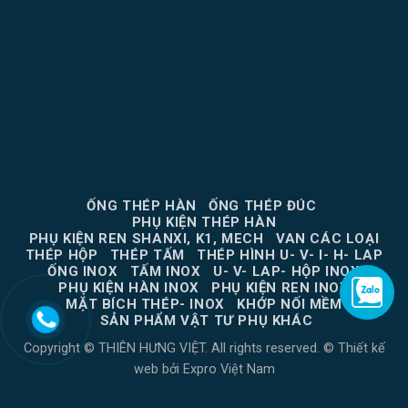
ỐNG THÉP HÀN
ỐNG THÉP ĐÚC
PHỤ KIỆN THÉP HÀN
PHỤ KIỆN REN SHANXI, K1, MECH
VAN CÁC LOẠI
THÉP HỘP
THÉP TẤM
THÉP HÌNH U- V- I- H- LAP
ỐNG INOX
TẤM INOX
U- V- LAP- HỘP INOX
PHỤ KIỆN HÀN INOX
PHỤ KIỆN REN INOX
MẶT BÍCH THÉP- INOX
KHỚP NỐI MỀM
SẢN PHẨM VẬT TƯ PHỤ KHÁC
Copyright © THIÊN HƯNG VIỆT. All rights reserved. ©
Thiết kế
web
bởi
Expro Việt Nam