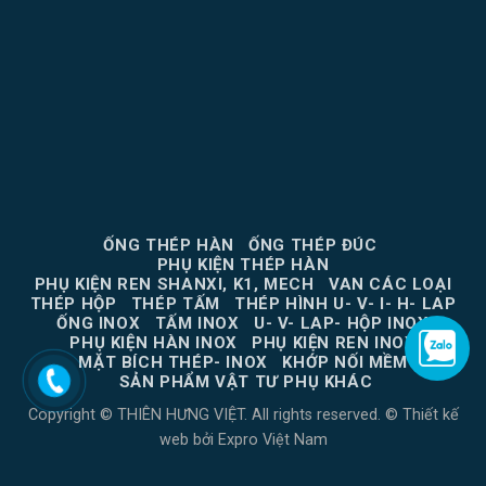
ỐNG THÉP HÀN
ỐNG THÉP ĐÚC
PHỤ KIỆN THÉP HÀN
PHỤ KIỆN REN SHANXI, K1, MECH
VAN CÁC LOẠI
THÉP HỘP
THÉP TẤM
THÉP HÌNH U- V- I- H- LAP
ỐNG INOX
TẤM INOX
U- V- LAP- HỘP INOX
PHỤ KIỆN HÀN INOX
PHỤ KIỆN REN INOX
MẶT BÍCH THÉP- INOX
KHỚP NỐI MỀM
SẢN PHẨM VẬT TƯ PHỤ KHÁC
Copyright © THIÊN HƯNG VIỆT. All rights reserved. ©
Thiết kế
web
bởi
Expro Việt Nam