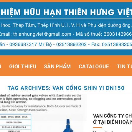
Ủ
GIỚI THIỆU
SẢN PHẨM
CATALOGUE
TIN T
TAG ARCHIVES:
VAN CỔNG SHIN YI DN150
VAN CỔNG TY CHÌ
Ở TẠI BIÊN HOÀ