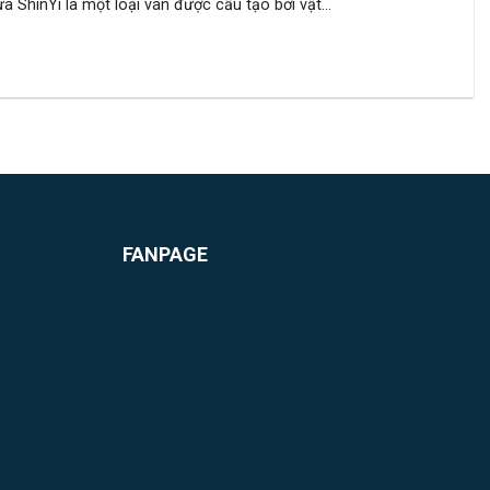
 ShinYi là một loại van được cấu tạo bởi vật...
FANPAGE