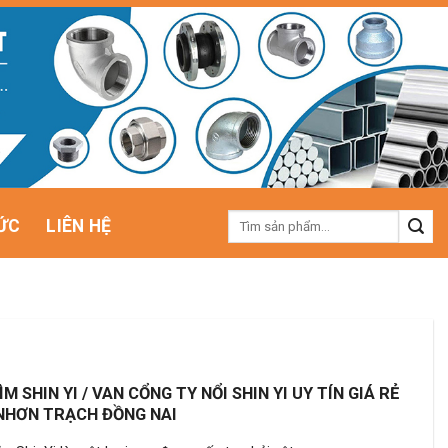
Tìm
ỨC
LIÊN HỆ
kiếm:
M SHIN YI / VAN CỔNG TY NỔI SHIN YI UY TÍN GIÁ RẺ
 NHƠN TRẠCH ĐỒNG NAI