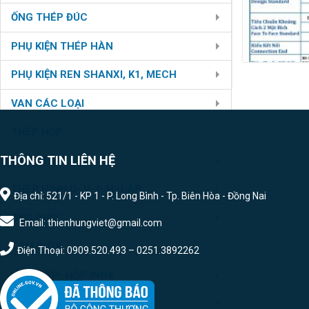
ỐNG THÉP ĐÚC
PHỤ KIỆN THÉP HÀN
PHỤ KIỆN REN SHANXI, K1, MECH
VAN CÁC LOẠI
THÉP HỘP
THÔNG TIN LIÊN HỆ
THÉP TẤM
THÉP HÌNH U- V- I- H- LAP
Địa chỉ: 521/1 - KP 1 - P. Long Bình - Tp. Biên Hòa - Đồng Nai
ỐNG INOX
Email: thienhungviet@gmail.com
TẤM INOX
Điện Thoại: 0909.520.493 – 0251.3892262
U- V- LAP- HỘP INOX
PHỤ KIỆN HÀN INOX