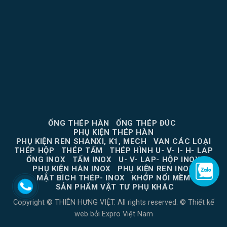
ỐNG THÉP HÀN
ỐNG THÉP ĐÚC
PHỤ KIỆN THÉP HÀN
PHỤ KIỆN REN SHANXI, K1, MECH
VAN CÁC LOẠI
THÉP HỘP
THÉP TẤM
THÉP HÌNH U- V- I- H- LAP
ỐNG INOX
TẤM INOX
U- V- LAP- HỘP INOX
PHỤ KIỆN HÀN INOX
PHỤ KIỆN REN INOX
MẶT BÍCH THÉP- INOX
KHỚP NỐI MỀM
SẢN PHẨM VẬT TƯ PHỤ KHÁC
Copyright © THIÊN HƯNG VIỆT. All rights reserved. ©
Thiết kế
web
bởi
Expro Việt Nam