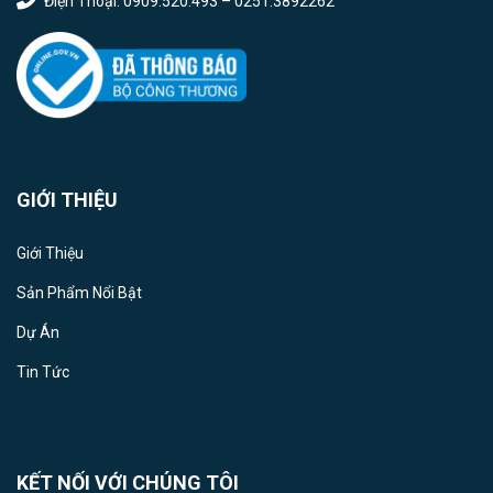
Điện Thoại: 0909.520.493 – 0251.3892262
GIỚI THIỆU
Giới Thiệu
Sản Phẩm Nổi Bật
Dự Án
Tin Tức
KẾT NỐI VỚI CHÚNG TÔI