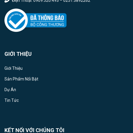
Điện Thoại: 0909.520.493 – 0251.3892262
GIỚI THIỆU
Giới Thiệu
Sản Phẩm Nổi Bật
Dự Án
Tin Tức
KẾT NỐI VỚI CHÚNG TÔI