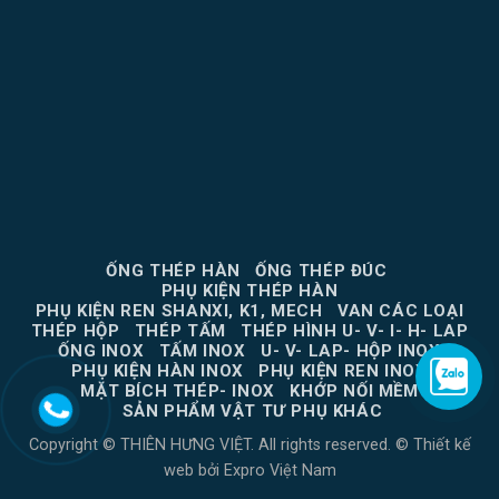
ỐNG THÉP HÀN
ỐNG THÉP ĐÚC
PHỤ KIỆN THÉP HÀN
PHỤ KIỆN REN SHANXI, K1, MECH
VAN CÁC LOẠI
THÉP HỘP
THÉP TẤM
THÉP HÌNH U- V- I- H- LAP
ỐNG INOX
TẤM INOX
U- V- LAP- HỘP INOX
PHỤ KIỆN HÀN INOX
PHỤ KIỆN REN INOX
MẶT BÍCH THÉP- INOX
KHỚP NỐI MỀM
SẢN PHẨM VẬT TƯ PHỤ KHÁC
Copyright © THIÊN HƯNG VIỆT. All rights reserved. ©
Thiết kế
web
bởi
Expro Việt Nam