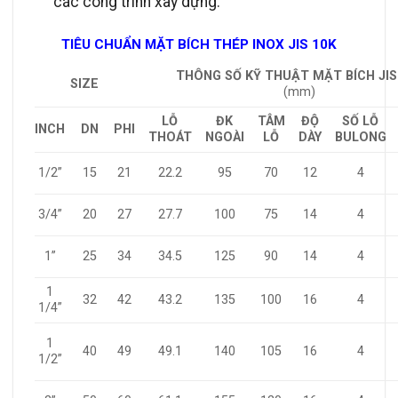
các công trình xây dựng.
TIÊU CHUẨN MẶT BÍCH THÉP INOX JIS 10K
THÔNG SỐ KỸ THUẬT MẶT BÍCH JIS
SIZE
(mm)
LỖ
ĐK
TÂM
ĐỘ
SỐ LỖ
INCH
DN
PHI
THOÁT
NGOÀI
LỖ
DÀY
BULONG
15
21
22.2
95
70
12
4
1/2”
3/4”
20
27
27.7
100
75
14
4
25
34
34.5
125
90
14
4
1”
1
32
42
43.2
135
100
16
4
1/4”
1
40
49
49.1
140
105
16
4
1/2”