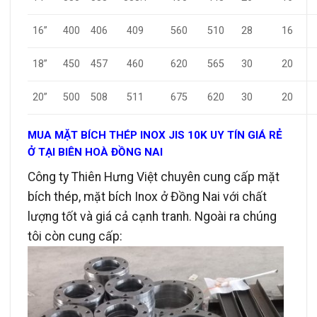
16”
400
406
409
560
510
28
16
450
457
460
620
565
30
20
18”
20”
500
508
511
675
620
30
20
MUA MẶT BÍCH THÉP INOX JIS 10K UY TÍN GIÁ RẺ
Ở TẠI BIÊN HOÀ ĐỒNG NAI
Công ty Thiên Hưng Việt chuyên cung cấp mặt
bích thép, mặt bích Inox ở Đồng Nai với chất
lượng tốt và giá cả cạnh tranh. Ngoài ra chúng
tôi còn cung cấp: