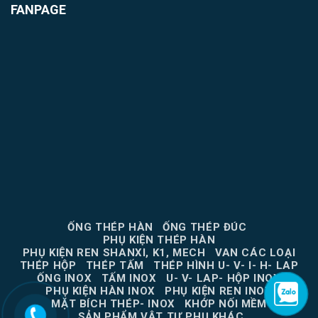
FANPAGE
ỐNG THÉP HÀN
ỐNG THÉP ĐÚC
PHỤ KIỆN THÉP HÀN
PHỤ KIỆN REN SHANXI, K1, MECH
VAN CÁC LOẠI
THÉP HỘP
THÉP TẤM
THÉP HÌNH U- V- I- H- LAP
ỐNG INOX
TẤM INOX
U- V- LAP- HỘP INOX
PHỤ KIỆN HÀN INOX
PHỤ KIỆN REN INOX
MẶT BÍCH THÉP- INOX
KHỚP NỐI MỀM
SẢN PHẨM VẬT TƯ PHỤ KHÁC