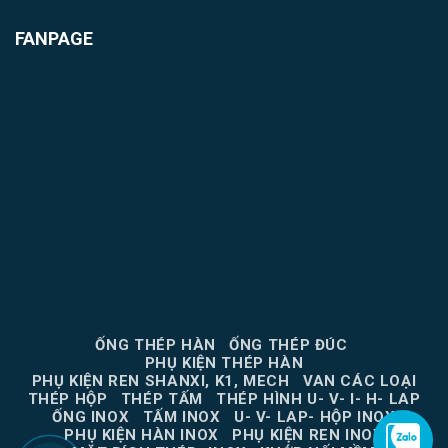
FANPAGE
ỐNG THÉP HÀN
ỐNG THÉP ĐÚC
PHỤ KIỆN THÉP HÀN
PHỤ KIỆN REN SHANXI, K1, MECH
VAN CÁC LOẠI
THÉP HỘP
THÉP TẤM
THÉP HÌNH U- V- I- H- LAP
ỐNG INOX
TẤM INOX
U- V- LAP- HỘP INOX
PHỤ KIỆN HÀN INOX
PHỤ KIỆN REN INOX