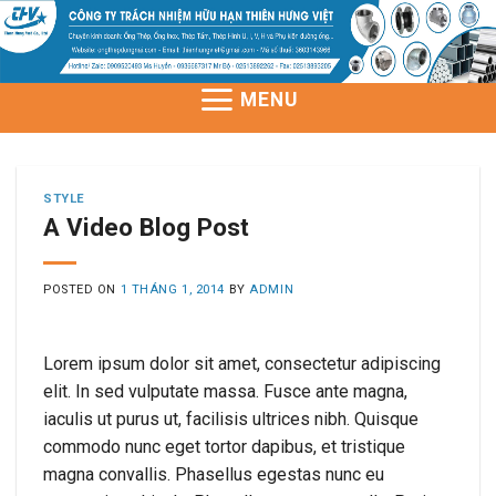
Skip
to
content
MENU
STYLE
A Video Blog Post
POSTED ON
1 THÁNG 1, 2014
BY
ADMIN
Lorem ipsum dolor sit amet, consectetur adipiscing
elit. In sed vulputate massa. Fusce ante magna,
iaculis ut purus ut, facilisis ultrices nibh. Quisque
commodo nunc eget tortor dapibus, et tristique
magna convallis. Phasellus egestas nunc eu