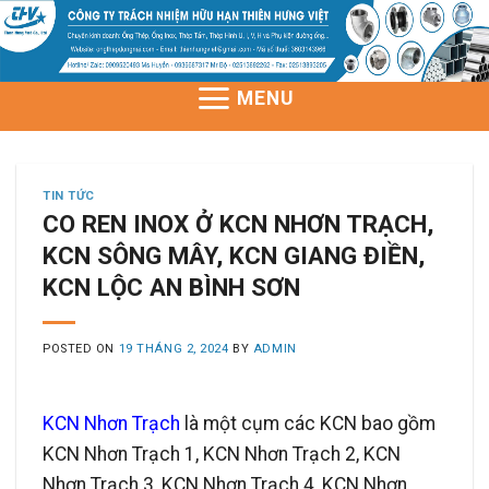
Skip
to
content
MENU
TIN TỨC
CO REN INOX Ở KCN NHƠN TRẠCH,
KCN SÔNG MÂY, KCN GIANG ĐIỀN,
KCN LỘC AN BÌNH SƠN
POSTED ON
19 THÁNG 2, 2024
BY
ADMIN
KCN Nhơn Trạch
là một cụm các KCN bao gồm
KCN Nhơn Trạch 1, KCN Nhơn Trạch 2, KCN
Nhơn Trạch 3, KCN Nhơn Trạch 4, KCN Nhơn