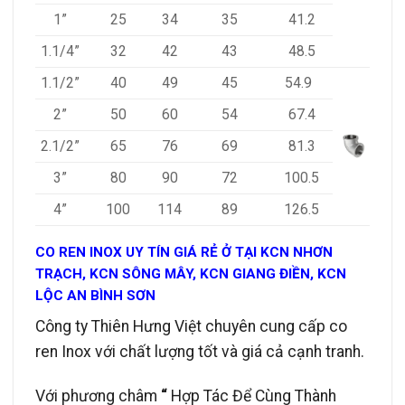
1”
25
34
35
41.2
1.1/4”
32
42
43
48.5
1.1/2”
40
49
45
54.9
2”
50
60
54
67.4
2.1/2”
65
76
69
81.3
3”
80
90
72
100.5
4”
100
114
89
126.5
CO REN INOX UY TÍN GIÁ RẺ Ở TẠI KCN NHƠN
TRẠCH, KCN SÔNG MÂY, KCN GIANG ĐIỀN, KCN
LỘC AN BÌNH SƠN
Công ty Thiên Hưng Việt chuyên cung cấp co
ren Inox với chất lượng tốt và giá cả cạnh tranh.
Với phương châm
“
Hợp Tác Để Cùng Thành