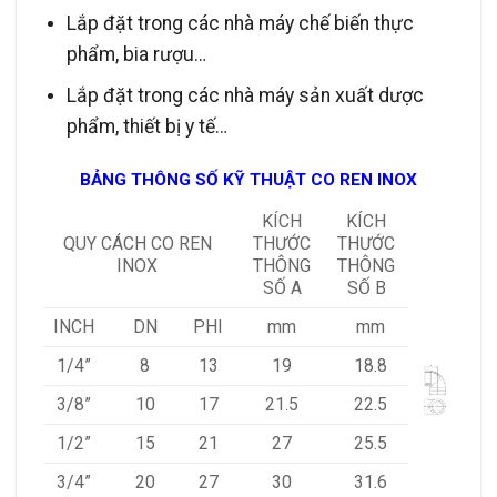
Lắp đặt trong các nhà máy chế biến thực
phẩm, bia rượu…
Lắp đặt trong các nhà máy sản xuất dược
phẩm, thiết bị y tế…
BẢNG THÔNG SỐ KỸ THUẬT CO REN INOX
KÍCH
KÍCH
QUY CÁCH CO REN
THƯỚC
THƯỚC
INOX
THÔNG
THÔNG
SỐ A
SỐ B
INCH
DN
PHI
mm
mm
1/4”
8
13
19
18.8
3/8”
10
17
21.5
22.5
1/2”
15
21
27
25.5
3/4”
20
27
30
31.6