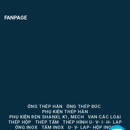
FANPAGE
ỐNG THÉP HÀN
ỐNG THÉP ĐÚC
PHỤ KIỆN THÉP HÀN
PHỤ KIỆN REN SHANXI, K1, MECH
VAN CÁC LOẠI
THÉP HỘP
THÉP TẤM
THÉP HÌNH U- V- I- H- LAP
ỐNG INOX
TẤM INOX
U- V- LAP- HỘP INOX