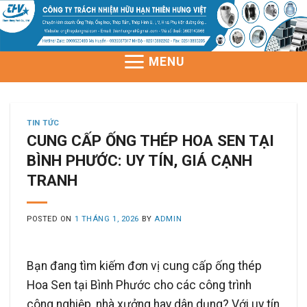
Skip
to
content
MENU
TIN TỨC
CUNG CẤP ỐNG THÉP HOA SEN TẠI
BÌNH PHƯỚC: UY TÍN, GIÁ CẠNH
TRANH
POSTED ON
1 THÁNG 1, 2026
BY
ADMIN
Bạn đang tìm kiếm đơn vị cung cấp ống thép
Hoa Sen tại Bình Phước cho các công trình
công nghiệp, nhà xưởng hay dân dụng? Với uy tín