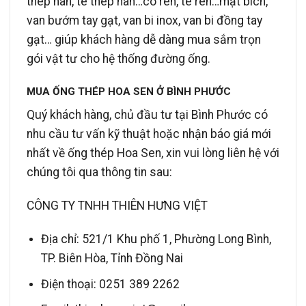
thép hàn, tê thép hàn…co ren, tê ren…mặt bích,
van bướm tay gạt, van bi inox, van bi đồng tay
gạt… giúp khách hàng dễ dàng mua sắm trọn
gói vật tư cho hệ thống đường ống.
MUA ỐNG THÉP HOA SEN Ở BÌNH PHƯỚC
Quý khách hàng, chủ đầu tư tại Bình Phước có
nhu cầu tư vấn kỹ thuật hoặc nhận báo giá mới
nhất về ống thép Hoa Sen, xin vui lòng liên hệ với
chúng tôi qua thông tin sau:
CÔNG TY TNHH THIÊN HƯNG VIỆT
Địa chỉ: 521/1 Khu phố 1, Phường Long Bình,
TP. Biên Hòa, Tỉnh Đồng Nai
Điện thoại: 0251 389 2262