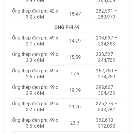
2.9 x 6M
264,859
Ống thép đen phi: 42 x
282,591 –
18,47
3.2 x 6M
289,979
ỐNG PHI 49
Ống thép đen phi: 49 x
218,637 –
14,29
2.1 x 6M
224,353
Ống thép đen phi: 49 x
238,527 –
15,59
2.3 x 6M
244,763
Ống thép đen phi: 49 x
267,750 –
17,5
2.6 x 6M
274,750
Ống thép đen phi: 49 x
296,667 –
19,39
2.9 x 6M
304,423
Ống thép đen phi: 49 x
325,278 –
21,26
3.2 x 6M
333,782
Ống thép đen phi: 49 x
362,610 –
23,7
3.6 x 6M
372,090