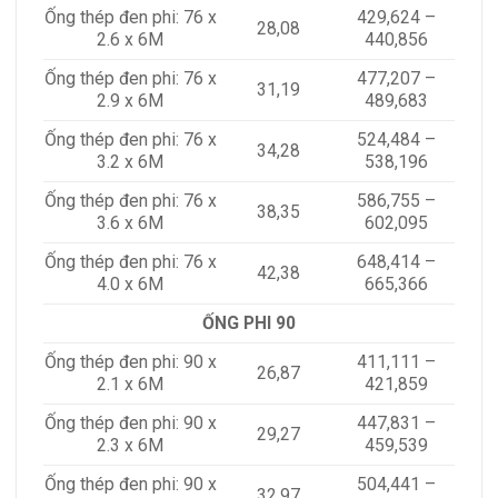
Ống thép đen phi: 76 x
429,624 –
28,08
2.6 x 6M
440,856
Ống thép đen phi: 76 x
477,207 –
31,19
2.9 x 6M
489,683
Ống thép đen phi: 76 x
524,484 –
34,28
3.2 x 6M
538,196
Ống thép đen phi: 76 x
586,755 –
38,35
3.6 x 6M
602,095
Ống thép đen phi: 76 x
648,414 –
42,38
4.0 x 6M
665,366
ỐNG PHI 90
Ống thép đen phi: 90 x
411,111 –
26,87
2.1 x 6M
421,859
Ống thép đen phi: 90 x
447,831 –
29,27
2.3 x 6M
459,539
Ống thép đen phi: 90 x
504,441 –
32,97