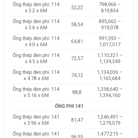
Ống thép đen phi: 114
798,966 –
52,22
x 3.2 x 6M
819,854
Ống thép đen phi: 114
895,662 –
58,54
x 3.6 x 6M
919,078
Ống thép đen phi: 114
991,593 –
64,81
x 4.0 x 6M
1,017,517
Ống thép đen phi: 114
1,110,321 –
72,57
x 4.5 x 6M
1,139,349
Ống thép đen phi: 114
1,134,036 –
74,12
x 4.78 x 6M
1,163,684
Ống thép đen phi: 114
1,358,640 –
88,8
x 5.16 x 6M
1,394,160
ỐNG PHI 141
Ống thép đen phi: 141
1,246,491 –
81,47
x 3.96 x 6M
1,279,079
Ống thép đen phi: 141
1,477,215 –
96,55