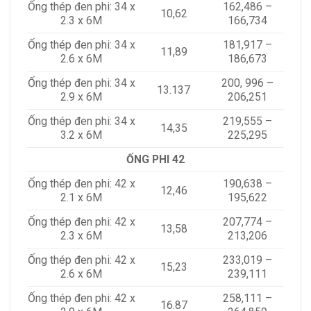
Ống thép đen phi: 34 x
162,486 –
10,62
2.3 x 6M
166,734
Ống thép đen phi: 34 x
181,917 –
11,89
2.6 x 6M
186,673
Ống thép đen phi: 34 x
200, 996 –
13.137
2.9 x 6M
206,251
Ống thép đen phi: 34 x
219,555 –
14,35
3.2 x 6M
225,295
ỐNG PHI 42
Ống thép đen phi: 42 x
190,638 –
12,46
2.1 x 6M
195,622
Ống thép đen phi: 42 x
207,774 –
13,58
2.3 x 6M
213,206
Ống thép đen phi: 42 x
233,019 –
15,23
2.6 x 6M
239,111
Ống thép đen phi: 42 x
258,111 –
16.87