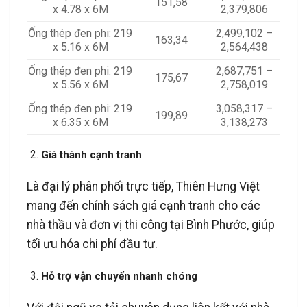
151,58
x 4.78 x 6M
2,379,806
Ống thép đen phi: 219
2,499,102 –
163,34
x 5.16 x 6M
2,564,438
Ống thép đen phi: 219
2,687,751 –
175,67
x 5.56 x 6M
2,758,019
Ống thép đen phi: 219
3,058,317 –
199,89
x 6.35 x 6M
3,138,273
Giá thành cạnh tranh
Là đại lý phân phối trực tiếp, Thiên Hưng Việt
mang đến chính sách giá cạnh tranh cho các
nhà thầu và đơn vị thi công tại Bình Phước, giúp
tối ưu hóa chi phí đầu tư.
Hỗ trợ vận chuyển nhanh chóng