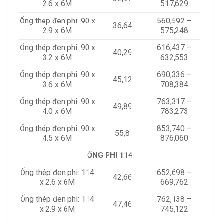
2.6 x 6M
517,629
Ống thép đen phi: 90 x
560,592 –
36,64
2.9 x 6M
575,248
Ống thép đen phi: 90 x
616,437 –
40,29
3.2 x 6M
632,553
Ống thép đen phi: 90 x
690,336 –
45,12
3.6 x 6M
708,384
Ống thép đen phi: 90 x
763,317 –
49,89
4.0 x 6M
783,273
Ống thép đen phi: 90 x
853,740 –
55,8
4.5 x 6M
876,060
ỐNG PHI 114
Ống thép đen phi: 114
652,698 –
42,66
x 2.6 x 6M
669,762
Ống thép đen phi: 114
762,138 –
47,46
x 2.9 x 6M
745,122