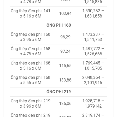
x 4.78 x 6M
1,515,835
Ống thép đen phi: 141
1,590,282 –
103,94
x 5.16 x 6M
1,631,858
ỐNG PHI 168
Ống thép đen phi: 168
1,473,237 –
96,29
x 3.96 x 6M
1,511,753
Ống thép đen phi: 168
1,487,772 –
97,24
x 4.78 x 6M
1,526,668
Ống thép đen phi: 168
1,769,445 –
115,65
x 5.16 x 6M
1,815,705
Ống thép đen phi: 168
2,048,364 –
133,88
x 5.56 x 6M
2,101,916
ỐNG PHI 219
Ống thép đen phi: 219
1,928,718 –
126,06
x 3.96 x 6M
1,979142
Ống thép đen phi: 219
2,319,174 –