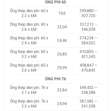
ỐNG PHI 60
Ống thép đen phi: 60 x
299,880 –
19,6
2.3 x 6M
307,720
Ống thép đen phi: 60 x
337,212 –
22,04
2.6 x 6M
346,028
Ống thép đen phi: 60 x
374,238 –
24,46
2.9 x 6M
384,022
Ống thép đen phi: 60 x
410,805 –
26,85
3.2 x 6M
421,545
Ống thép đen phi: 60 x
458,847 –
29,99
3.6 x 6M
470,843
ỐNG PHI 76
Ống thép đen phi: 76 x
349,452 –
22,84
2.1 x 6M
358,588
Ống thép đen phi: 76 x
381,582 –
24,94
2.3 x 6M
391,558