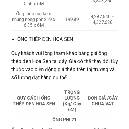
3,803,260
5.56 x 6M
Ống thép mạ kẽm
4,287,640 –
nhúng nóng phi: 219 x
199,89
4,327,620
6.35 x 6M
ỐNG THÉP ĐEN HOA SEN
Quý khách vui lòng tham khảo bảng giá ống
thép đen Hoa Sen tai đây. Giá có thể thay đổi tùy
thuộc vào biến động giá thép trên thị trường và
số lượng đặt hàng cụ thể.
TRỌNG
QUY CÁCH ỐNG
LƯỢNG
ĐƠN GIÁ /CÂY
THÉP ĐEN HOA SEN
(Kg/ Cây
CHƯA VAT
6M)
ỐNG PHI 21