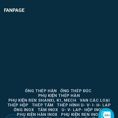
FANPAGE
ỐNG THÉP HÀN
ỐNG THÉP ĐÚC
PHỤ KIỆN THÉP HÀN
PHỤ KIỆN REN SHANXI, K1, MECH
VAN CÁC LOẠI
THÉP HỘP
THÉP TẤM
THÉP HÌNH U- V- I- H- LAP
ỐNG INOX
TẤM INOX
U- V- LAP- HỘP INOX
PHỤ KIỆN HÀN INOX
PHỤ KIỆN REN INOX