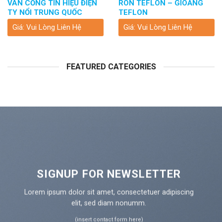
VAN CỔNG TÍN HIỆU ĐIỆN
RON TEFLON – GIOĂNG
TY NỔI TRUNG QUỐC
TEFLON
Giá: Vui Lòng Liên Hệ
Giá: Vui Lòng Liên Hệ
FEATURED CATEGORIES
SIGNUP FOR NEWSLETTER
Lorem ipsum dolor sit amet, consectetuer adipiscing
elit, sed diam nonumm.
(insert contact form here)