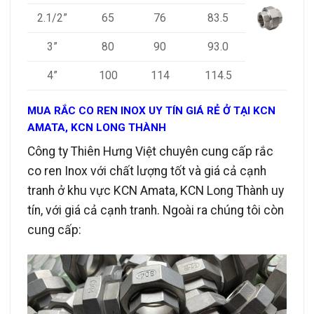
2.1/2”
65
76
83.5
3”
80
90
93.0
4”
100
114
114.5
MUA RẮC CO REN INOX UY TÍN GIÁ RẺ Ở TẠI KCN
AMATA, KCN LONG THÀNH
Công ty Thiên Hưng Việt chuyên cung cấp rắc
co ren Inox với chất lượng tốt và giá cả cạnh
tranh ở khu vực KCN Amata, KCN Long Thành uy
tín, với giá cả cạnh tranh.
Ngoài ra chúng tôi còn
cung cấp: