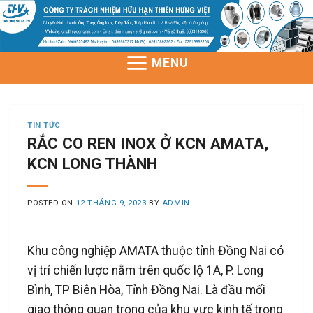
Skip
to
content
MENU
TIN TỨC
RẮC CO REN INOX Ở KCN AMATA,
KCN LONG THÀNH
POSTED ON
12 THÁNG 9, 2023
BY
ADMIN
Khu công nghiệp AMATA thuộc tỉnh Đồng Nai có
vị trí chiến lược nằm trên quốc lộ 1A, P. Long
Bình, TP Biên Hòa, Tỉnh Đồng Nai. Là đầu mối
giao thông quan trọng của khu vực kinh tế trọng