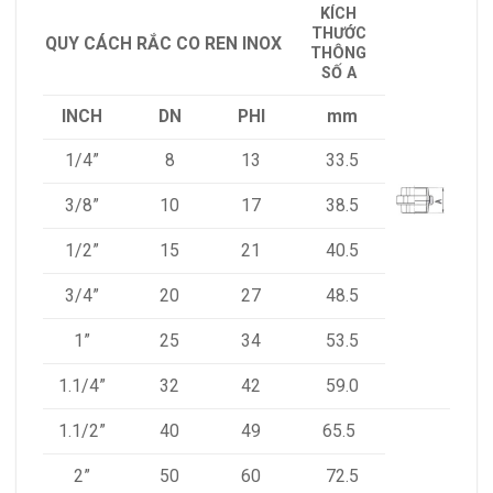
KÍCH
THƯỚC
QUY CÁCH RẮC CO REN INOX
THÔNG
SỐ
A
INCH
DN
PHI
mm
1/4”
8
13
33.5
3/8”
10
17
38.5
1/2”
15
21
40.5
3/4”
20
27
48.5
1”
25
34
53.5
1.1/4”
32
42
59.0
1.1/2”
40
49
65.5
2”
50
60
72.5