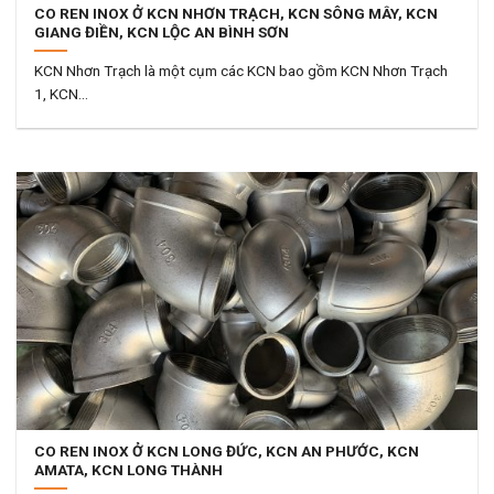
CO REN INOX Ở KCN NHƠN TRẠCH, KCN SÔNG MÂY, KCN
GIANG ĐIỀN, KCN LỘC AN BÌNH SƠN
KCN Nhơn Trạch là một cụm các KCN bao gồm KCN Nhơn Trạch
1, KCN...
CO REN INOX Ở KCN LONG ĐỨC, KCN AN PHƯỚC, KCN
AMATA, KCN LONG THÀNH