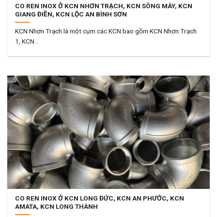
CO REN INOX Ở KCN NHƠN TRẠCH, KCN SÔNG MÂY, KCN
GIANG ĐIỀN, KCN LỘC AN BÌNH SƠN
KCN Nhơn Trạch là một cụm các KCN bao gồm KCN Nhơn Trạch
1, KCN...
CO REN INOX Ở KCN LONG ĐỨC, KCN AN PHƯỚC, KCN
AMATA, KCN LONG THÀNH