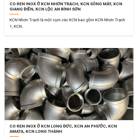
CO REN INOX Ở KCN NHƠN TRẠCH, KCN SÔNG MÂY, KCN
GIANG ĐIỀN, KCN LỘC AN BÌNH SƠN
KCN Nhơn Trạch là một cụm các KCN bao gồm KCN Nhơn Trạch
1, KCN...
CO REN INOX Ở KCN LONG ĐỨC, KCN AN PHƯỚC, KCN
AMATA, KCN LONG THÀNH