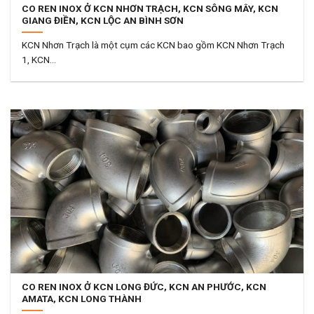
CO REN INOX Ở KCN NHƠN TRẠCH, KCN SÔNG MÂY, KCN
GIANG ĐIỀN, KCN LỘC AN BÌNH SƠN
KCN Nhơn Trạch là một cụm các KCN bao gồm KCN Nhơn Trạch
1, KCN...
CO REN INOX Ở KCN LONG ĐỨC, KCN AN PHƯỚC, KCN
AMATA, KCN LONG THÀNH