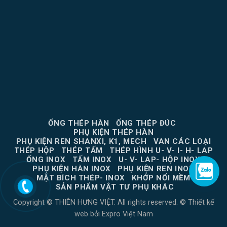
ỐNG THÉP HÀN
ỐNG THÉP ĐÚC
PHỤ KIỆN THÉP HÀN
PHỤ KIỆN REN SHANXI, K1, MECH
VAN CÁC LOẠI
THÉP HỘP
THÉP TẤM
THÉP HÌNH U- V- I- H- LAP
ỐNG INOX
TẤM INOX
U- V- LAP- HỘP INOX
PHỤ KIỆN HÀN INOX
PHỤ KIỆN REN INOX
MẶT BÍCH THÉP- INOX
KHỚP NỐI MỀM
SẢN PHẨM VẬT TƯ PHỤ KHÁC
Copyright © THIÊN HƯNG VIỆT. All rights reserved. ©
Thiết kế
web
bởi
Expro Việt Nam