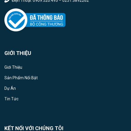
Điện Thoại: 0909.520.493 – 0251.3892262
GIỚI THIỆU
Giới Thiệu
Sản Phẩm Nổi Bật
Dự Án
Tin Tức
KẾT NỐI VỚI CHÚNG TÔI