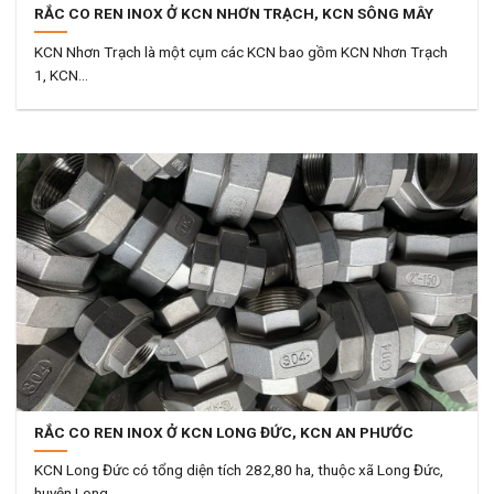
RẮC CO REN INOX Ở KCN NHƠN TRẠCH, KCN SÔNG MÂY
KCN Nhơn Trạch là một cụm các KCN bao gồm KCN Nhơn Trạch
1, KCN...
RẮC CO REN INOX Ở KCN LONG ĐỨC, KCN AN PHƯỚC
KCN Long Đức có tổng diện tích 282,80 ha, thuộc xã Long Đức,
huyện Long...