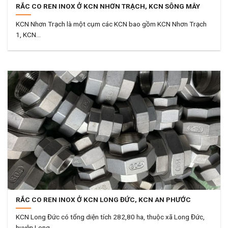
RẮC CO REN INOX Ở KCN NHƠN TRẠCH, KCN SÔNG MÂY
KCN Nhơn Trạch là một cụm các KCN bao gồm KCN Nhơn Trạch
1, KCN...
RẮC CO REN INOX Ở KCN LONG ĐỨC, KCN AN PHƯỚC
KCN Long Đức có tổng diện tích 282,80 ha, thuộc xã Long Đức,
huyện Long...