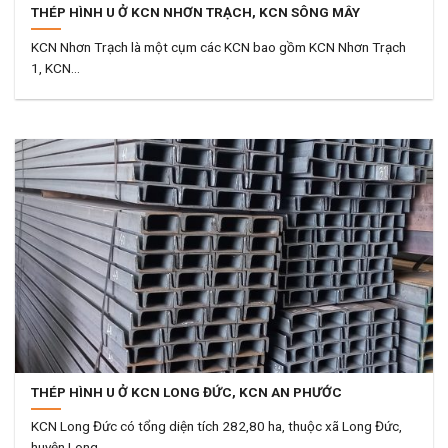
THÉP HÌNH U Ở KCN NHƠN TRẠCH, KCN SÔNG MÂY
KCN Nhơn Trạch là một cụm các KCN bao gồm KCN Nhơn Trạch
1, KCN...
THÉP HÌNH U Ở KCN LONG ĐỨC, KCN AN PHƯỚC
KCN Long Đức có tổng diện tích 282,80 ha, thuộc xã Long Đức,
huyện Long...