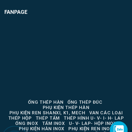
FANPAGE
ỐNG THÉP HÀN
ỐNG THÉP ĐÚC
PHỤ KIỆN THÉP HÀN
PHỤ KIỆN REN SHANXI, K1, MECH
VAN CÁC LOẠI
THÉP HỘP
THÉP TẤM
THÉP HÌNH U- V- I- H- LAP
ỐNG INOX
TẤM INOX
U- V- LAP- HỘP INOX
PHỤ KIỆN HÀN INOX
PHỤ KIỆN REN INOX