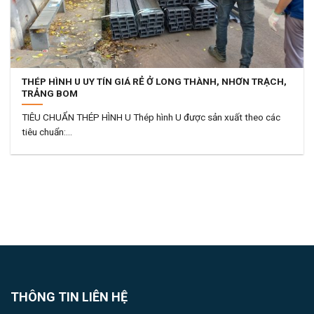
THÉP HÌNH U UY TÍN GIÁ RẺ Ở LONG THÀNH, NHƠN TRẠCH,
TRẢNG BOM
TIÊU CHUẨN THÉP HÌNH U Thép hình U được sản xuất theo các
tiêu chuẩn:...
THÔNG TIN LIÊN HỆ