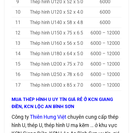
9
Thép hình U120 x 52 x 5.0
6000
10
Thép hình U120 x 52 x 4.0
6000
11
Thép hình U140 x 58 x 4.8
6000
12
Thép hình U150 x 75 x 6.5
6000 – 12000
13
Thép hình U160 x 56 x 5.0
6000 – 12000
14
Thép hình U180 x 64 x 5.0
6000 – 12000
15
Thép hình U200 x 75 x 7.0
6000 – 12000
16
Thép hình U250 x 78 x 6.0
6000 – 12000
17
Thép hình U300 x 85 x 7.0
6000 – 12000
MUA THÉP HÌNH U UY TÍN GIÁ RẺ Ở KCN GIANG
ĐIỀN, KCN LỘC AN BÌNH SƠN
Công ty
Thiên Hưng Việt
chuyên cung cấp thép
hình U, thép U, thép hình U mạ kẽm … ở khu vực