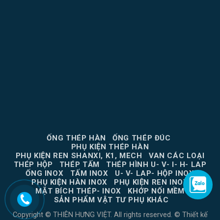
ỐNG THÉP HÀN
ỐNG THÉP ĐÚC
PHỤ KIỆN THÉP HÀN
PHỤ KIỆN REN SHANXI, K1, MECH
VAN CÁC LOẠI
THÉP HỘP
THÉP TẤM
THÉP HÌNH U- V- I- H- LAP
ỐNG INOX
TẤM INOX
U- V- LAP- HỘP INOX
PHỤ KIỆN HÀN INOX
PHỤ KIỆN REN INOX
MẶT BÍCH THÉP- INOX
KHỚP NỐI MỀM
SẢN PHẨM VẬT TƯ PHỤ KHÁC
Copyright © THIÊN HƯNG VIỆT. All rights reserved. ©
Thiết kế