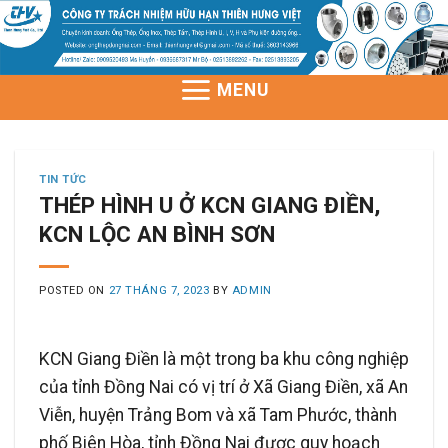
Skip
to
content
MENU
TIN TỨC
THÉP HÌNH U Ở KCN GIANG ĐIỀN,
KCN LỘC AN BÌNH SƠN
POSTED ON
27 THÁNG 7, 2023
BY
ADMIN
KCN Giang Điền là một trong ba khu công nghiệp
của tỉnh Đồng Nai có vị trí ở Xã Giang Điền, xã An
Viễn, huyện Trảng Bom và xã Tam Phước, thành
phố Biên Hòa, tỉnh Đồng Nai được quy hoạch