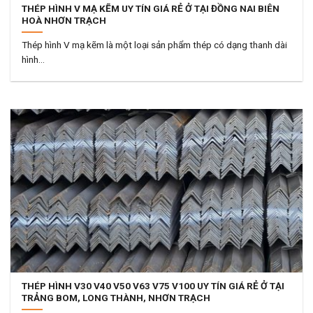
THÉP HÌNH V MẠ KẼM UY TÍN GIÁ RẺ Ở TẠI ĐỒNG NAI BIÊN
HOÀ NHƠN TRẠCH
Thép hình V mạ kẽm là một loại sản phẩm thép có dạng thanh dài
hình...
THÉP HÌNH V30 V40 V50 V63 V75 V100 UY TÍN GIÁ RẺ Ở TẠI
TRẢNG BOM, LONG THÀNH, NHƠN TRẠCH