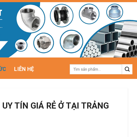
Tìm
ỨC
LIÊN HỆ
kiếm:
UY TÍN GIÁ RẺ Ở TẠI TRẢNG