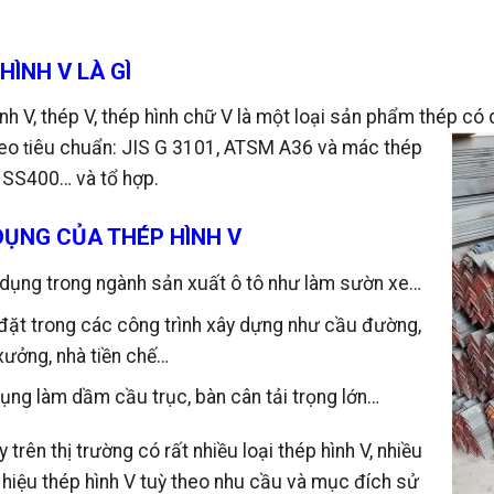
HÌNH V LÀ GÌ
nh V, thép V, thép hình chữ V là một loại sản phẩm thép có
heo
iêu chuẩn: JIS G 3101, ATSM A36 và
mác thép
t
, SS400… và tổ hợp.
DỤNG CỦA THÉP HÌNH V
dụng trong ngành sản xuất ô tô như làm sườn xe…
đặt trong các công trình xây dựng như cầu đường,
xưởng, nhà tiền chế…
ụng làm dầm cầu trục, bàn cân tải trọng lớn…
y trên thị trường có rất nhiều loại thép hình V, nhiều
hiệu thép hình V tuỳ theo nhu cầu và mục đích sử