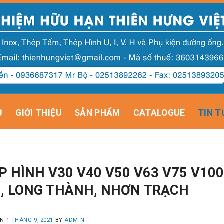
Ủ
GIỚI THIỆU
SẢN PHẨM
CATALOGUE
TIN T
P HÌNH V30 V40 V50 V63 V75 V100 
, LONG THÀNH, NHƠN TRẠCH
ON
1 THÁNG 9, 2021
BY
ADMIN