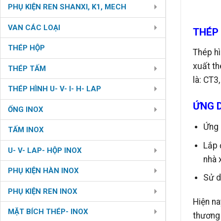
PHỤ KIỆN REN SHANXI, K1, MECH
VAN CÁC LOẠI
THÉP 
THÉP HỘP
Thép hì
xuất t
THÉP TẤM
là: CT3
THÉP HÌNH U- V- I- H- LAP
ỨNG 
ỐNG INOX
Ứng 
TẤM INOX
Lắp 
U- V- LAP- HỘP INOX
nhà 
PHỤ KIỆN HÀN INOX
Sử d
PHỤ KIỆN REN INOX
Hiện na
MẶT BÍCH THÉP- INOX
thương 