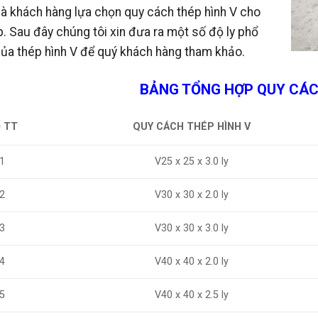
à khách hàng lựa chọn quy cách thép hình V cho
. Sau đây chúng tôi xin đưa ra một số độ ly phổ
ủa thép hình V để quý khách hàng tham khảo.
BẢNG TỔNG HỢP QUY CÁC
QUY CÁCH THÉP HÌNH V
 TT
1
V25 x 25 x 3.0 ly
V30 x 30 x 2.0 ly
2
3
V30 x 30 x 3.0 ly
V40 x 40 x 2.0 ly
4
5
V40 x 40 x 2.5 ly