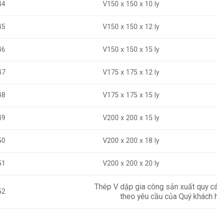
V150 x 150 x 10 ly
44
45
V150 x 150 x 12 ly
V150 x 150 x 15 ly
46
47
V175 x 175 x 12 ly
V175 x 175 x 15 ly
48
49
V200 x 200 x 15 ly
V200 x 200 x 18 ly
50
51
V200 x 200 x 20 ly
Thép V dập gia công sản xuất quy cá
52
theo yêu cầu của Quý khách 