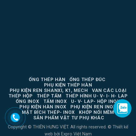
ỐNG THÉP HÀN
ỐNG THÉP ĐÚC
PHỤ KIỆN THÉP HÀN
PHỤ KIỆN REN SHANXI, K1, MECH
VAN CÁC LOẠI
THÉP HỘP
THÉP TẤM
THÉP HÌNH U- V- I- H- LAP
ỐNG INOX
TẤM INOX
U- V- LAP- HỘP INOX
PHỤ KIỆN HÀN INOX
PHỤ KIỆN REN INOX
MẶT BÍCH THÉP- INOX
KHỚP NỐI MỀM
SẢN PHẨM VẬT TƯ PHỤ KHÁC
Copyright © THIÊN HƯNG VIỆT. All rights reserved. ©
Thiết kế
web
bởi
Expro Việt Nam