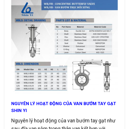
NGUYÊN LÝ HOẠT ĐỘNG CỦA VAN BƯỚM TAY GẠT
SHIN YI
Nguyên lý hoạt động của van bướm tay gạt như
sau đĩa van nằm trong thân van kết hợp với