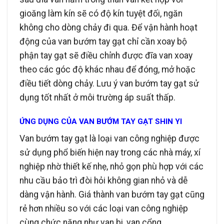
gioăng làm kín sẽ có độ kín tuyệt đối, ngăn
không cho dòng chảy đi qua. Để vận hành hoạt
động của van bướm tay gạt chỉ cần xoay bộ
phận tay gạt sẽ điều chỉnh được đĩa van xoay
theo các góc độ khác nhau để đóng, mở hoặc
điều tiết dòng chảy. Lưu ý van bướm tay gạt sử
dụng tốt nhất ở môi trường áp suất thấp.
ỨNG DỤNG CỦA VAN BƯỚM TAY GẠT SHIN YI
Van bướm tay gạt là loại van công nghiệp được
sử dụng phổ biến hiện nay trong các nhà máy, xí
nghiệp nhờ thiết kế nhẹ, nhỏ gọn phù hợp với các
nhu cầu bảo trì đòi hỏi không gian nhỏ và dễ
dàng vận hành. Giá thành van bướm tay gạt cũng
rẻ hơn nhiều so với các loại van công nghiệp
cùng chức năng như van bi, van cổng.