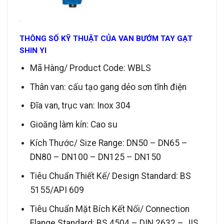
THÔNG SỐ KỸ THUẬT CỦA VAN BƯỚM TAY GẠT
SHIN YI
Mã Hàng/ Product Code: WBLS
Thân van: cấu tạo gang dẻo sơn tĩnh điện
Đĩa van, trục van: Inox 304
Gioăng làm kín: Cao su
Kích Thước/ Size Range: DN50 – DN65 –
DN80 – DN100 – DN125 – DN150
Tiêu Chuẩn Thiết Kế/ Design Standard: BS
5155/API 609
Tiêu Chuẩn Mặt Bích Kết Nối/ Connection
Flange Standard: BS 4504 – DIN 2632 – JIS