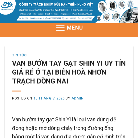
Skip
to
content
MENU
TIN TỨC
VAN BƯỚM TAY GẠT SHIN YI UY TÍN
GIÁ RẺ Ở TẠI BIÊN HOÀ NHƠN
TRẠCH ĐỒNG NAI
POSTED ON
10 THÁNG 7, 2025
BY
ADMIN
Van bướm tay gạt Shin Yi là loại van dùng để
đóng hoặc mở dòng chảy trong đường ống
bằng một lá van dạng đĩa được gắn cố định trên