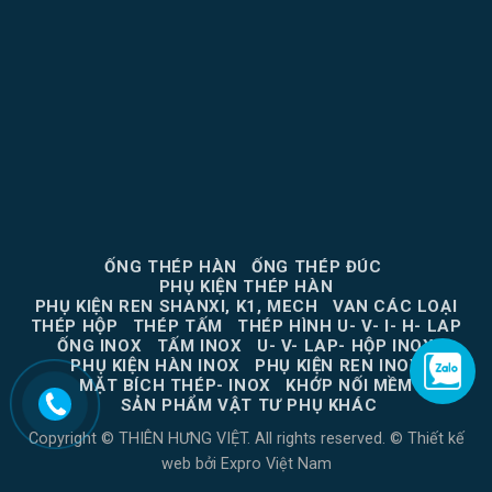
ỐNG THÉP HÀN
ỐNG THÉP ĐÚC
PHỤ KIỆN THÉP HÀN
PHỤ KIỆN REN SHANXI, K1, MECH
VAN CÁC LOẠI
THÉP HỘP
THÉP TẤM
THÉP HÌNH U- V- I- H- LAP
ỐNG INOX
TẤM INOX
U- V- LAP- HỘP INOX
PHỤ KIỆN HÀN INOX
PHỤ KIỆN REN INOX
MẶT BÍCH THÉP- INOX
KHỚP NỐI MỀM
SẢN PHẨM VẬT TƯ PHỤ KHÁC
Copyright © THIÊN HƯNG VIỆT. All rights reserved. ©
Thiết kế
web
bởi
Expro Việt Nam