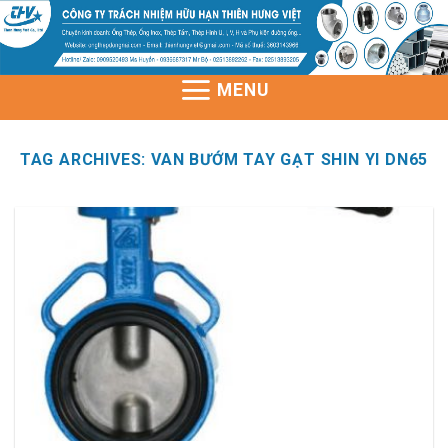
Skip
to
content
MENU
TAG ARCHIVES:
VAN BƯỚM TAY GẠT SHIN YI DN65