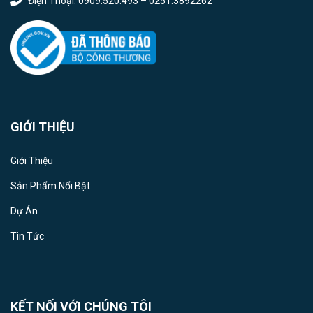
Điện Thoại: 0909.520.493 – 0251.3892262
GIỚI THIỆU
Giới Thiệu
Sản Phẩm Nổi Bật
Dự Án
Tin Tức
KẾT NỐI VỚI CHÚNG TÔI