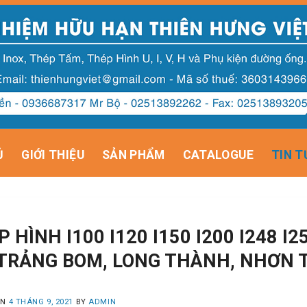
Ủ
GIỚI THIỆU
SẢN PHẨM
CATALOGUE
TIN T
 HÌNH I100 I120 I150 I200 I248 I25
 TRẢNG BOM, LONG THÀNH, NHƠN 
ON
4 THÁNG 9, 2021
BY
ADMIN