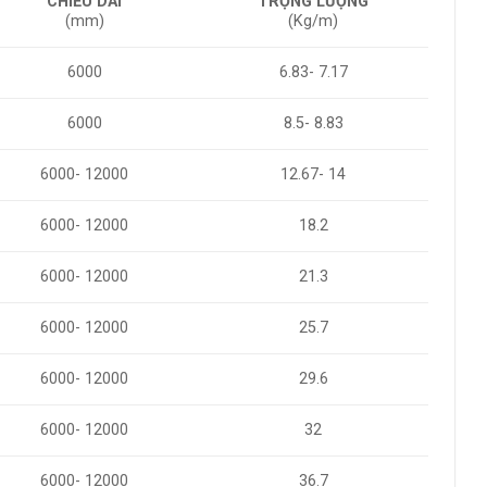
CHIỀU DÀI
TRỌNG LƯỢNG
(mm)
(Kg/m)
6000
6.83- 7.17
6000
8.5- 8.83
6000- 12000
12.67- 14
6000- 12000
18.2
6000- 12000
21.3
6000- 12000
25.7
6000- 12000
29.6
6000- 12000
32
6000- 12000
36.7