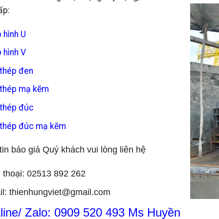
ấp:
 hình U
 hình V
thép đen
 thép mạ kẽm
thép đúc
thép đúc mạ kẽm
in báo giá Quý khách vui lòng liên hệ
 thoại: 02513 892 262
l: thienhungviet@gmail.com
line/ Zalo: 0909 520 493 Ms Huyền