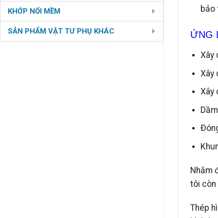
bảo 
KHỚP NỐI MỀM
SẢN PHẨM VẬT TƯ PHỤ KHÁC
ỨNG 
Xây 
Xây 
Xây 
Dầm 
Đóng
Khun
Nhằm đá
tôi cò
Thép hì