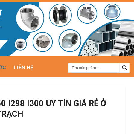
Tìm
ỨC
LIÊN HỆ
kiếm:
0 I298 I300 UY TÍN GIÁ RẺ Ở
TRẠCH