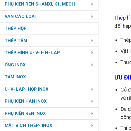
PHỤ KIỆN REN SHANXI, K1, MECH
VAN CÁC LOẠI
Thép hì
đối hẹp
THÉP HỘP
Thép
THÉP TẤM
Vật 
THÉP HÌNH U- V- I- H- LAP
Thươ
ỐNG INOX
ƯU ĐI
TẤM INOX
U- V- LAP- HỘP INOX
Có đ
và r
PHỤ KIỆN HÀN INOX
Đa d
PHỤ KIỆN REN INOX
công
MẶT BÍCH THÉP- INOX
Thi 