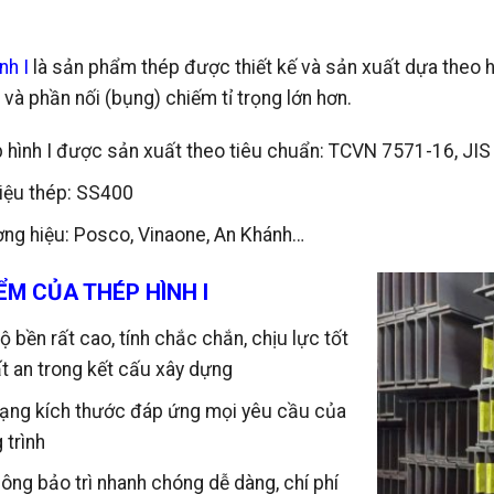
nh I
là sản phẩm thép được thiết kế và sản xuất dựa theo 
 và phần nối (bụng) chiếm tỉ trọng lớn hơn.
 hình I được sản xuất theo tiêu chuẩn: TCVN 7571-16, JI
liệu thép: SS400
ng hiệu: Posco, Vinaone, An Khánh…
ỂM CỦA THÉP HÌNH I
ộ bền rất cao, tính chắc chắn, chịu lực tốt
ất an trong kết cấu xây dựng
ạng kích thước đáp ứng mọi yêu cầu của
 trình
công bảo trì nhanh chóng dễ dàng, chí phí