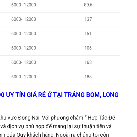
6000- 12000
89.6
6000- 12000
137
6000- 12000
151
6000- 12000
106
6000- 12000
163
6000- 12000
185
300 UY TÍN GIÁ RẺ Ở TẠI TRẢNG BOM, LONG
khu vực Đồng Nai. Với phương
châm
“
Hợp Tác Để
à dịch vụ phù hợp để mang lại sự thuận tiện và
anh của Quý khách hàng. Ngoài ra chúng tôi còn