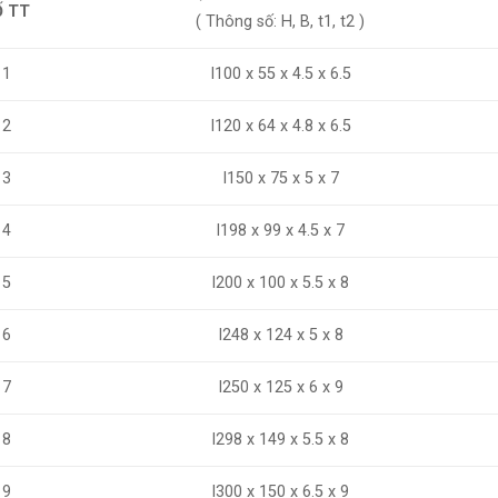
Ố TT
( Thông số: H, B, t1, t2 )
I100 x 55 x 4.5 x 6.5
1
2
I120 x 64 x 4.8 x 6.5
I150 x 75 x 5 x 7
3
4
I198 x 99 x 4.5 x 7
I200 x 100 x 5.5 x 8
5
6
I248 x 124 x 5 x 8
I250 x 125 x 6 x 9
7
8
I298 x 149 x 5.5 x 8
I300 x 150 x 6.5 x 9
9