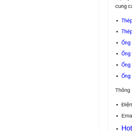
cung c
Thép
Thép
Ống 
Ống
Ống 
Ống 
Thông t
Điện
Emai
Hot