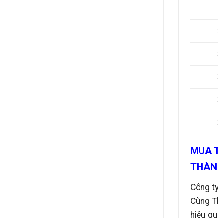
MUA T
THÀN
Công t
Cùng T
hiệu qu