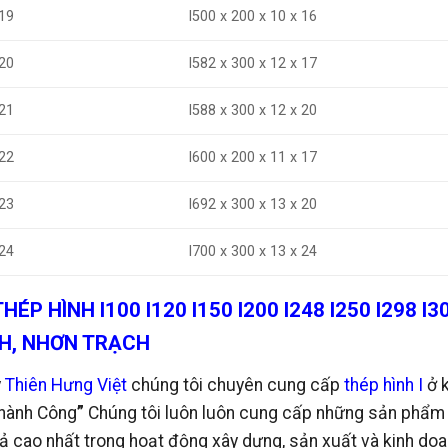
I500 x 200 x 10 x 16
19
20
I582 x 300 x 12 x 17
I588 x 300 x 12 x 20
21
22
I600 x 200 x 11 x 17
I692 x 300 x 13 x 20
23
24
I700 x 300 x 13 x 24
HÉP HÌNH I100 I120 I150 I200 I248 I250 I298 I
H, NHƠN TRẠCH
y
Thiên Hưng Việt
chúng tôi chuyên cung cấp
thép hình I
ở 
hành Công
”
Chúng tôi luôn luôn cung cấp những sản phẩm v
ả cao nhất trong hoạt động xây dựng, sản xuất và kinh do