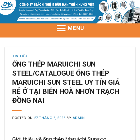
Skip
to
content
MENU
TIN TỨC
ỐNG THÉP MARUICHI SUN
STEEL/CATALOGUE ỐNG THÉP
MARUICHI SUN STEEL UY TÍN GIÁ
RẺ Ở TẠI BIÊN HOÀ NHƠN TRẠCH
ĐỒNG NAI
POSTED ON
27 THÁNG 6, 2025
BY
ADMIN
Giới thiệu về ống thép Maruichi Sunsco