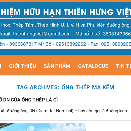
Ủ
GIỚI THIỆU
SẢN PHẨM
CATALOGUE
TIN T
TAG ARCHIVES:
ỐNG THÉP MẠ KẼM
 DN CỦA ỐNG THÉP LÀ GÌ
uật đường ống, DN (Diameter Nominal) – hay còn gọi là đường kính...