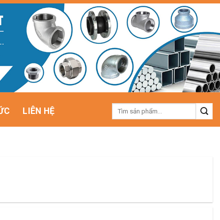
Tìm
ỨC
LIÊN HỆ
kiếm: