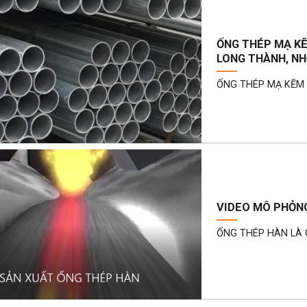
ỐNG THÉP MẠ KẼ
LONG THÀNH, N
ỐNG THÉP MẠ KẼM N
VIDEO MÔ PHỎNG
ỐNG THÉP HÀN LÀ GÌ 