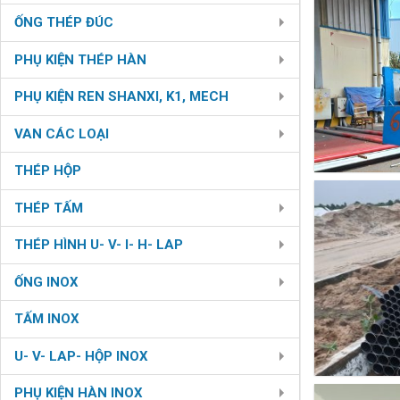
ỐNG THÉP ĐÚC
PHỤ KIỆN THÉP HÀN
PHỤ KIỆN REN SHANXI, K1, MECH
VAN CÁC LOẠI
THÉP HỘP
THÉP TẤM
THÉP HÌNH U- V- I- H- LAP
ỐNG INOX
TẤM INOX
U- V- LAP- HỘP INOX
PHỤ KIỆN HÀN INOX