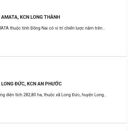
 AMATA, KCN LONG THÀNH
TA thuộc tỉnh Đồng Nai có vị trí chiến lược nằm trên...
 LONG ĐỨC, KCN AN PHƯỚC
g diện tích 282,80 ha, thuộc xã Long Đức, huyện Long...