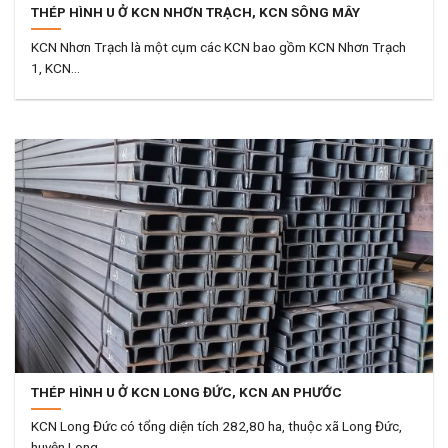
THÉP HÌNH U Ở KCN NHƠN TRẠCH, KCN SÔNG MÂY
KCN Nhơn Trạch là một cụm các KCN bao gồm KCN Nhơn Trạch
1, KCN...
THÉP HÌNH U Ở KCN LONG ĐỨC, KCN AN PHƯỚC
KCN Long Đức có tổng diện tích 282,80 ha, thuộc xã Long Đức,
huyện Long...